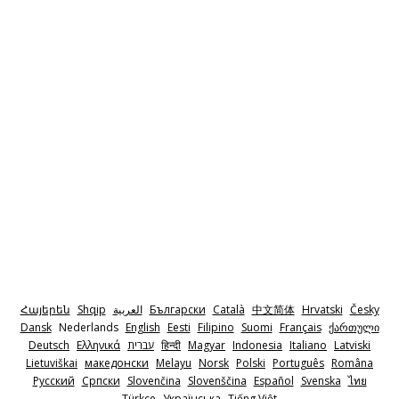
Հայերեն
Shqip
‫العربية
Български
Català
中文简体
Hrvatski
Česky
Dansk
Nederlands
English
Eesti
Filipino
Suomi
Français
ქართული
Deutsch
Ελληνικά
‫עברית
हिन्दी
Magyar
Indonesia
Italiano
Latviski
Lietuviškai
македонски
Melayu
Norsk
Polski
Português
Româna
Pyccкий
Српски
Slovenčina
Slovenščina
Español
Svenska
ไทย
Türkçe
Українська
Tiếng Việt