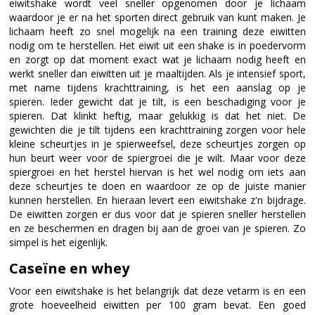
eiwitshake wordt veel sneller opgenomen door je lichaam
waardoor je er na het sporten direct gebruik van kunt maken. Je
lichaam heeft zo snel mogelijk na een training deze eiwitten
nodig om te herstellen. Het eiwit uit een shake is in poedervorm
en zorgt op dat moment exact wat je lichaam nodig heeft en
werkt sneller dan eiwitten uit je maaltijden. Als je intensief sport,
met name tijdens krachttraining, is het een aanslag op je
spieren. Ieder gewicht dat je tilt, is een beschadiging voor je
spieren. Dat klinkt heftig, maar gelukkig is dat het niet. De
gewichten die je tilt tijdens een krachttraining zorgen voor hele
kleine scheurtjes in je spierweefsel, deze scheurtjes zorgen op
hun beurt weer voor de spiergroei die je wilt. Maar voor deze
spiergroei en het herstel hiervan is het wel nodig om iets aan
deze scheurtjes te doen en waardoor ze op de juiste manier
kunnen herstellen. En hieraan levert een eiwitshake z'n bijdrage.
De eiwitten zorgen er dus voor dat je spieren sneller herstellen
en ze beschermen en dragen bij aan de groei van je spieren. Zo
simpel is het eigenlijk.
Caseïne en whey
Voor een eiwitshake is het belangrijk dat deze vetarm is en een
grote hoeveelheid eiwitten per 100 gram bevat. Een goed